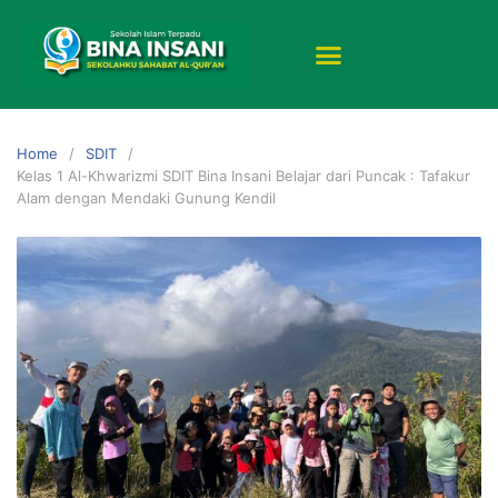
Home
SDIT
Kelas 1 Al-Khwarizmi SDIT Bina Insani Belajar dari Puncak : Tafakur
Alam dengan Mendaki Gunung Kendil