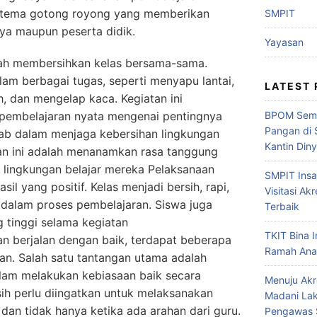
n tema gotong royong yang memberikan
SMPIT
ya maupun peserta didik.
Yayasan
lah membersihkan kelas bersama-sama.
alam berbagai tugas, seperti menyapu lantai,
LATEST
dan mengelap kaca. Kegiatan ini
 pembelajaran nyata mengenai pentingnya
BPOM Sema
Pangan di 
ab dalam menjaga kebersihan lingkungan
Kantin Din
tan ini adalah menanamkan rasa tanggung
 lingkungan belajar mereka Pelaksanaan
SMPIT Ins
l yang positif. Kelas menjadi bersih, rapi,
Visitasi Akr
dalam proses pembelajaran. Siswa juga
Terbaik
 tinggi selama kegiatan
TKIT Bina I
n berjalan dengan baik, terdapat beberapa
Ramah Ana
kan. Salah satu tantangan utama adalah
alam melakukan kebiasaan baik secara
Menuju Akr
ih perlu diingatkan untuk melaksanakan
Madani Lak
 dan tidak hanya ketika ada arahan dari guru.
Pengawas 