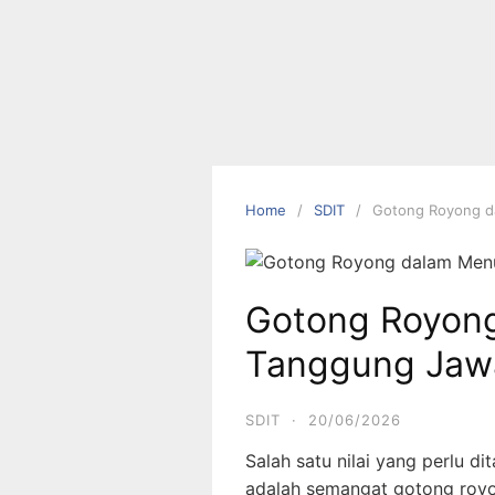
Home
SDIT
Gotong Royong d
Gotong Royon
Tanggung Jawa
SDIT
·
20/06/2026
Salah satu nilai yang perlu d
adalah semangat gotong roy