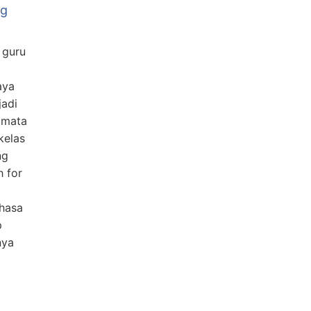
ng
 guru
aya
adi
 mata
kelas
ng
h for
ahasa
p
nya