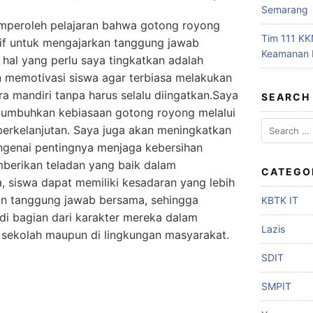
Semarang
emperoleh pelajaran bahwa gotong royong
Tim 111 KK
if untuk mengajarkan tanggung jawab
Keamanan 
 hal yang perlu saya tingkatkan adalah
emotivasi siswa agar terbiasa melakukan
a mandiri tanpa harus selalu diingatkan.Saya
SEARCH
numbuhkan kebiasaan gotong royong melalui
berkelanjutan. Saya juga akan meningkatkan
genai pentingnya menjaga kebersihan
mberikan teladan yang baik dalam
CATEGO
 siswa dapat memiliki kesadaran yang lebih
dan tanggung jawab bersama, sehingga
KBTK IT
i bagian dari karakter mereka dalam
Lazis
i sekolah maupun di lingkunga
n masyarakat.
SDIT
SMPIT