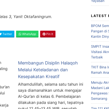
Yayasan
LATEST
 Kelas 3, Yanit Oktafaningrum.
BPOM Sema
Pangan di 
Twitter
WhatsApp
Pin It
Kantin Din
SMPIT Ins
Visitasi Akr
Terbaik
n
Membangun Disiplin Halaqoh
TKIT Bina I
ling
Melalui Keteladanan dan
Ramah Ana
Kesepakatan Kreatif
Menuju Akr
Alhamdulillah, selama satu tahun ini
ur’an
Madani Lak
saya diamanahkan untuk mengajar
lui
Pengawas 
Al-Qur’an di kelas 6. Pembelajaran
Semarang
dilakukan pada siang hari, tepatnya
kerja
pukul 12.45–13.45 WIB, sesudah
Tim 111 KK