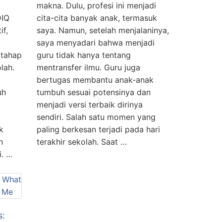
makna. Dulu, profesi ini menjadi
DIQ
cita-cita banyak anak, termasuk
if,
saya. Namun, setelah menjalaninya,
saya menyadari bahwa menjadi
rtahap
guru tidak hanya tentang
lah.
mentransfer ilmu. Guru juga
bertugas membantu anak-anak
uh
tumbuh sesuai potensinya dan
,
menjadi versi terbaik dirinya
sendiri. Salah satu momen yang
k
paling berkesan terjadi pada hari
n
terakhir sekolah. Saat …
i. …
s: