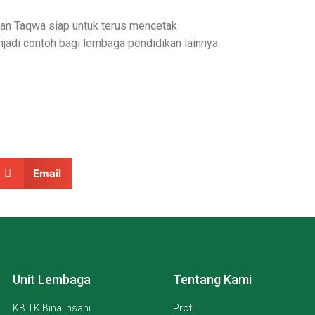
san Taqwa siap untuk terus mencetak
jadi contoh bagi lembaga pendidikan lainnya.
Email
Unit Lembaga
Tentang Kami
KB TK Bina Insani
Profil