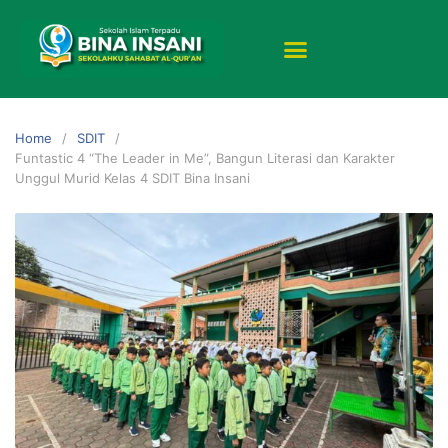
Home
SDIT
Funtastic 4 “The Leader in Me”, Bangun Literasi dan Karakter
Unggul Murid Kelas 4 SDIT Bina Insani