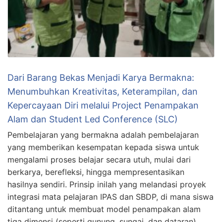
Dari Barang Bekas Menjadi Karya Bermakna:
Menumbuhkan Kreativitas, Keterampilan, dan
Kepercayaan Diri melalui Project Penampakan
Alam dan Student Led Conference (SLC)
Pembelajaran yang bermakna adalah pembelajaran
yang memberikan kesempatan kepada siswa untuk
mengalami proses belajar secara utuh, mulai dari
berkarya, berefleksi, hingga mempresentasikan
hasilnya sendiri. Prinsip inilah yang melandasi proyek
integrasi mata pelajaran IPAS dan SBDP, di mana siswa
ditantang untuk membuat model penampakan alam
tiga dimensi (seperti gunung, sungai, dan dataran)