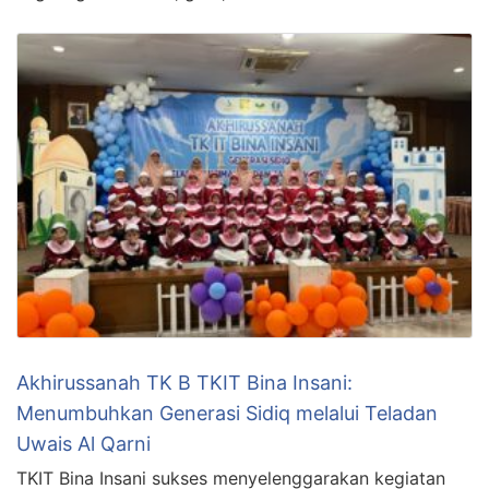
Akhirussanah TK B TKIT Bina Insani:
Menumbuhkan Generasi Sidiq melalui Teladan
Uwais Al Qarni
TKIT Bina Insani sukses menyelenggarakan kegiatan